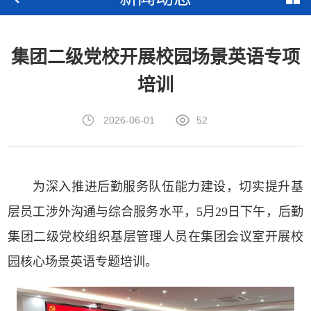
集团二级党校开展校园场景英语专项
培训
2026-06-01
52
为深入推进后勤服务队伍能力建设，切实提升基
层员工涉外沟通与综合服务水平，5月29日下午，后勤
集团二级党校组织基层管理人员在集团会议室开展校
园核心场景英语专题培训。