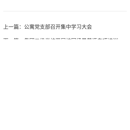
上一篇：
公寓党支部召开集中学习大会
下一篇：
集团二级党校开展校园场景英语专项培训
地址： 厦门大学思明校区东村综合楼（芙蓉15-1号楼）
邮编： 361005
电话：0592-2187110（思明校区）， 传真： 0592-2187618
电话：0592-2887110（翔安校区）
电话：0596-6682110（漳州校区）