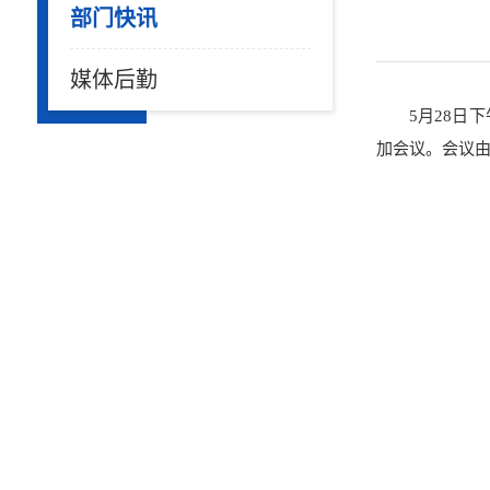
部门快讯
媒体后勤
5月28
加会议。会议