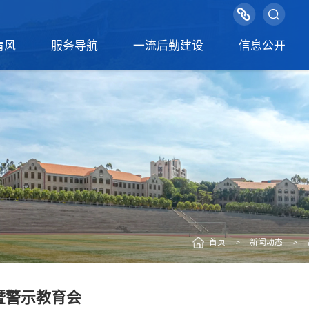
清风
服务导航
一流后勤建设
信息公开
首页
新闻动态
>
>
暨警示教育会