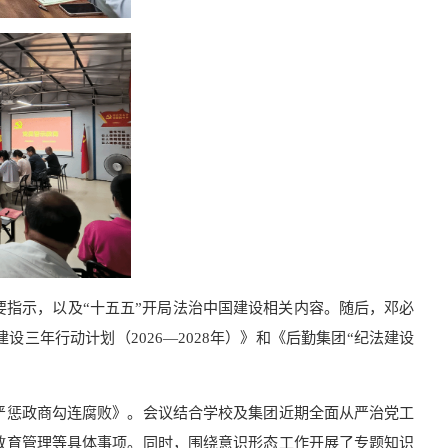
指示，以及“十五五”开局法治中国建设相关内容。随后，邓必
三年行动计划（2026—2028年）》和《后勤集团“纪法建设
严惩政商勾连腐败》。会议结合学校及集团近期全面从严治党工
教育管理等具体事项。同时，围绕意识形态工作开展了专题知识