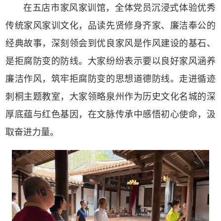
在五店市家风家训馆，全体党员沉浸式体验优秀
传统家风家训文化，品读先贤修身齐家、廉洁奉公的
经典故事，深刻领会到优良家风是作风建设的基石、
是拒腐防变的防线。大家纷纷表示要以良好家风涵养
廉洁作风，筑牢拒腐防变的思想道德防线。走进循迹
刺桐主题教室，大家领略泉州作为历史文化名城的深
厚底蕴与红色基因，在文脉传承中感悟初心使命，汲
取奋进力量。