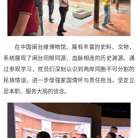
在中国闽台缘博物馆，展有丰富的史料、文物，
系统展现了闽台同根同源、血脉相连的历史渊源。通
过参观学习，党员们深刻认识到两岸同胞不可分割的
民族情谊，进一步增强家国情怀与责任担当，坚定立
足本职、服务大局的信念。