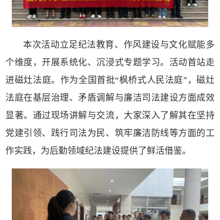
本次活动立足纪法教育、作风建设与文化赋能多
个维度，开展系统化、沉浸式专题学习。活动首站走
进磁灶法庭。作为全国首批“枫桥式人民法庭”，磁灶
法庭在基层治理、矛盾调解与廉洁司法建设方面成效
显著。通过现场讲解与交流，大家深入了解其在坚持
党建引领、践行司法为民、筑牢廉洁防线等方面的工
作实践，为后勤领域纪法建设提供了鲜活借鉴。