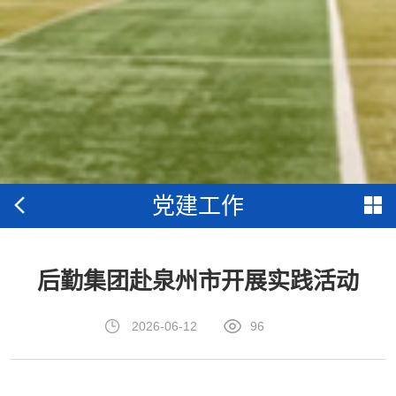
党建工作
后勤集团赴泉州市开展实践活动
2026-06-12
96