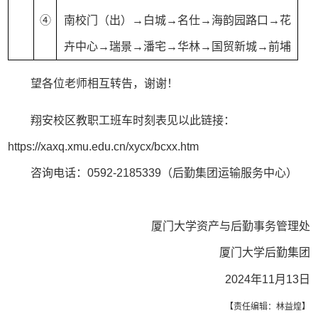
④
南校门（出）→白城→名仕→海韵园路口→花
卉中心→瑞景→潘宅→华林→国贸新城→前埔
望各位老师相互转告，谢谢！
翔安校区教职工班车时刻表见以此链接：
https://xaxq.xmu.edu.cn/xycx/bcxx.htm
咨询电话：0592-2185339（后勤集团运输服务中心）
厦门大学资产与后勤事务管理处
厦门大学后勤集团
202
4
年
11
月
13
日
【责任编辑：林益煌】