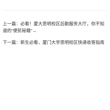
上一篇：
必看！厦大思明校区后勤服务大厅，你不知
道的“便民秘籍”→
下一篇：
新生必看，厦门大学思明校区快递收寄指南
来啦！
地址： 厦门大学思明校区东村综合楼（芙蓉15-1号楼）
邮编： 361005