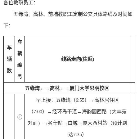
各位教职员工：
五缘湾
、
高林
、
前埔
教职工定制公交具
体路线及时间如
下：
车
车
辆
辆
线路走向(往返)
编
数
号
五缘湾←→高林←→厦门大学思明校区
早上接：五缘湾（
6
:
5
5）→高林居住区
（7:
0
0）→经环岛干道→海韵园西路
（大丰苑
①
对面）
→名仕站→白城→厦大西村站
（预计到
达7:
35
）