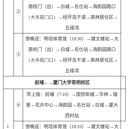
南校门（出）→白城→名仕站→海韵园路口
②
（大丰苑门口）
→经环岛干道→高林居住区→
五缘湾
傍晚送：
明培体育馆（18:
30
）
→建文楼站
→大
南校门（出）→白城→名仕站→海韵园路口
③
（大丰苑门口）
→经环岛干道→高林居住区→
五缘湾
前埔←→厦门大学思明校区
早上接：前埔（7:10）→国贸新城→华林→瑞
④
景→花卉中心→海韵园→名仕站→白城→厦大
西村
站
 1
傍晚送：明培体育馆（18:10）→建文楼站→
大