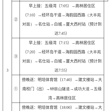
早上接：五缘湾（
7
:
05
）→高林居住区
（7:
1
0）→经环岛干道→海韵园西路
（大丰苑
②
对面）
→名仕站→白城→厦大西村站
（预计到
达7:
45
）
早上接：五缘湾（
7
:
15
）→高林居住区
（7:
2
0）→经环岛干道→海韵园西路
（大丰苑
③
对面）
→名仕站→白城→厦大西村站
（预计到
3
达7:
55
）
傍晚送：明培体育馆（1
7
:
4
0）→建文楼站→
大
①
南校门（出）→
钟鼓山隧道
→
成功大道
→五缘
湾→
高林居住区
傍晚送：
明培体育馆（18:0
0
）
→建文楼站
→大